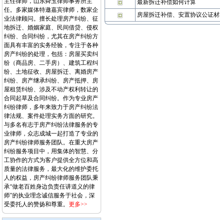
主任律师，山东舜玉律师事务所主
最新拆迁补偿如何计算
任。多家媒体特邀嘉宾律师，数家企
房屋拆迁补偿、安置协议公证材
业法律顾问。擅长处理房产纠纷、征
地拆迁、婚姻家庭、民间借贷、侵权
纠纷、合同纠纷，尤其在房产纠纷方
面具有丰富的实务经验，专注于各种
房产纠纷的处理，包括：房屋买卖纠
纷（商品房、二手房）、建筑工程纠
纷、土地征收、房屋拆迁、离婚房产
纠纷、房产继承纠纷、房产抵押、房
屋租赁纠纷、涉及不动产权利转让的
合同起草及合同纠纷。作为专业房产
纠纷律师，多年来致力于房产纠纷法
律法规、案件处理实务方面的研究。
与多名有志于房产纠纷法律服务的专
业律师，众志成城一起打造了专业的
房产纠纷律师服务团队。在重大房产
纠纷服务项目中，用集体的智慧、分
工协作的方式为客户提供全方位和高
质量的法律服务，最大化的维护委托
人的权益，房产纠纷律师服务团队秉
承“做老百姓身边负责任讲道义的律
师”的执业理念诚信服务于社会，深
受委托人的赞扬和尊重。
更多>>