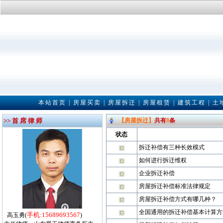
本站首页
|
房屋买卖
|
房屋拆迁
|
房屋租赁
|
建筑工程
|
土
>> 首 席 律 师
【房屋拆迁】
共有
8
条
状态
拆迁补偿有三种长效模式
如何进行拆迁维权
企业拆迁补偿
房屋拆迁补偿标准法律规定
房屋拆迁补偿方式有哪几种？
全国通用的拆迁补偿基本计算方
手机:15689693567
高玉勇(
)