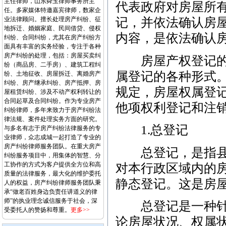
主任律师，山东舜玉律师事务所主
代表政府对房屋所
任。多家媒体特邀嘉宾律师，数家企
业法律顾问。擅长处理房产纠纷、征
记，并依法确认房
地拆迁、婚姻家庭、民间借贷、侵权
内容，是依法确认
纠纷、合同纠纷，尤其在房产纠纷方
面具有丰富的实务经验，专注于各种
房产纠纷的处理，包括：房屋买卖纠
房屋产权登记的种
纷（商品房、二手房）、建筑工程纠
属登记的各种形式
纷、土地征收、房屋拆迁、离婚房产
纠纷、房产继承纠纷、房产抵押、房
规定，房屋权属登
屋租赁纠纷、涉及不动产权利转让的
合同起草及合同纠纷。作为专业房产
他项权利登记和注
纠纷律师，多年来致力于房产纠纷法
律法规、案件处理实务方面的研究。
1.总登记
与多名有志于房产纠纷法律服务的专
业律师，众志成城一起打造了专业的
房产纠纷律师服务团队。在重大房产
总登记，是指县级
纠纷服务项目中，用集体的智慧、分
工协作的方式为客户提供全方位和高
对本行政区域内的
质量的法律服务，最大化的维护委托
静态登记。这是房
人的权益，房产纠纷律师服务团队秉
承“做老百姓身边负责任讲道义的律
师”的执业理念诚信服务于社会，深
总登记是一种针对
受委托人的赞扬和尊重。
更多>>
论房屋状况、权属