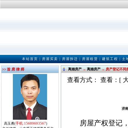
本站首页
|
房屋买卖
|
房屋拆迁
|
房屋租赁
|
建筑工程
|
土
>> 首 席 律 师
离婚房产
→
离婚房产
→ 房产登记不同
查看方式： 查看：[
济
房屋产权登记，又
手机:15689693567
高玉勇(
)