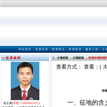
本站首页
|
房屋买卖
|
房屋拆迁
|
房屋租赁
|
建筑工程
|
土
>> 首 席 律 师
土地征收
→
土地征收
→ 征地补偿的程
查看方式： 查看：[
济
一、征地的含
手机:15689693567
高玉勇(
)