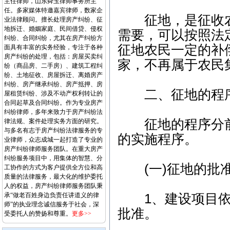
主任律师，山东舜玉律师事务所主
任。多家媒体特邀嘉宾律师，数家企
征地，是征收农
业法律顾问。擅长处理房产纠纷、征
地拆迁、婚姻家庭、民间借贷、侵权
需要，可以按照法
纠纷、合同纠纷，尤其在房产纠纷方
征地农民一定的补
面具有丰富的实务经验，专注于各种
房产纠纷的处理，包括：房屋买卖纠
家，不再属于农民
纷（商品房、二手房）、建筑工程纠
纷、土地征收、房屋拆迁、离婚房产
纠纷、房产继承纠纷、房产抵押、房
二、征地的程
屋租赁纠纷、涉及不动产权利转让的
合同起草及合同纠纷。作为专业房产
纠纷律师，多年来致力于房产纠纷法
征地的程序分前
律法规、案件处理实务方面的研究。
与多名有志于房产纠纷法律服务的专
的实施程序。
业律师，众志成城一起打造了专业的
房产纠纷律师服务团队。在重大房产
纠纷服务项目中，用集体的智慧、分
(一)征地的批
工协作的方式为客户提供全方位和高
质量的法律服务，最大化的维护委托
人的权益，房产纠纷律师服务团队秉
承“做老百姓身边负责任讲道义的律
1、建设项目依
师”的执业理念诚信服务于社会，深
批准。
受委托人的赞扬和尊重。
更多>>